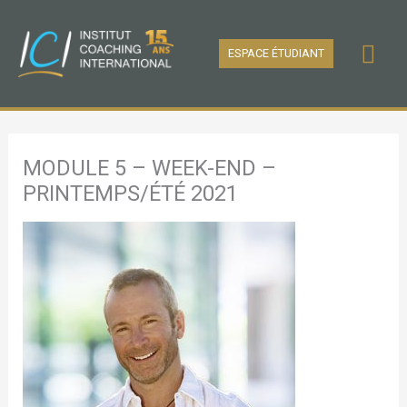
Aller
au
Men
ESPACE ÉTUDIANT
contenu
prin
MODULE 5 – WEEK-END –
PRINTEMPS/ÉTÉ 2021