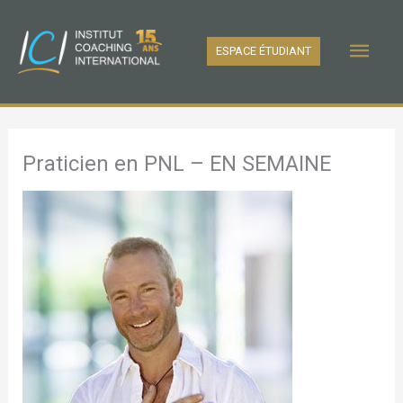
Aller
au
Men
ESPACE ÉTUDIANT
contenu
princ
Praticien en PNL – EN SEMAINE