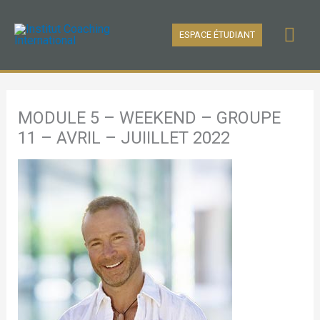
Aller
Men
au
ESPACE ÉTUDIANT
contenu
prin
MODULE 5 – WEEKEND – GROUPE
11 – AVRIL – JUIILLET 2022