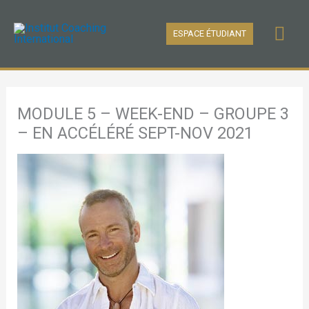
Aller
Men
au
ESPACE ÉTUDIANT
contenu
prin
MODULE 5 – WEEK-END – GROUPE 3
– EN ACCÉLÉRÉ SEPT-NOV 2021