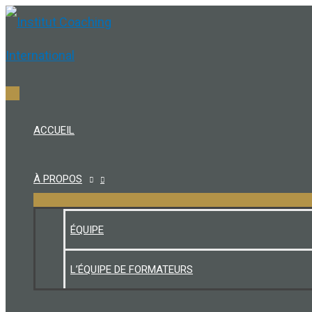
Aller
au
contenu
Menu
principal
ACCUEIL
À PROPOS
ÉQUIPE
L’ÉQUIPE DE FORMATEURS