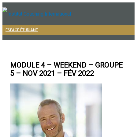
Aller
au
contenu
ESPACE ÉTUDIANT
Menu
principal
MODULE 4 – WEEKEND – GROUPE
5 – NOV 2021 – FÉV 2022