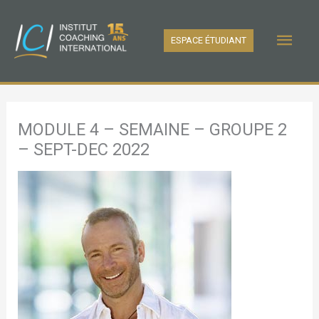
Aller
au
Men
ESPACE ÉTUDIANT
contenu
princ
MODULE 4 – SEMAINE – GROUPE 2
– SEPT-DEC 2022