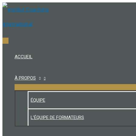
Aller
au
contenu
Menu
principal
ACCUEIL
À PROPOS
ÉQUIPE
L’ÉQUIPE DE FORMATEURS