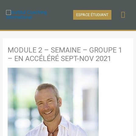
Aller
Men
au
ESPACE ÉTUDIANT
contenu
prin
MODULE 2 – SEMAINE – GROUPE 1
– EN ACCÉLÉRÉ SEPT-NOV 2021