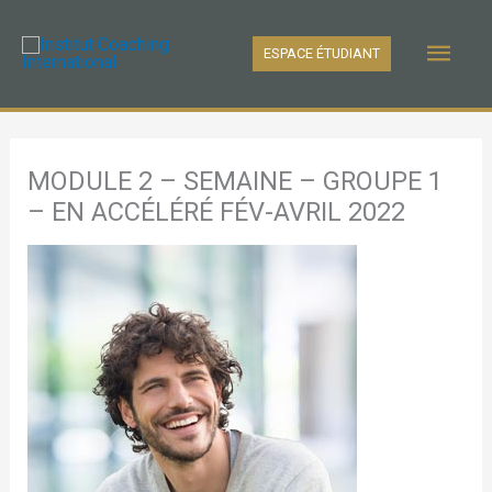
Aller
Men
au
ESPACE ÉTUDIANT
contenu
princ
MODULE 2 – SEMAINE – GROUPE 1
– EN ACCÉLÉRÉ FÉV-AVRIL 2022