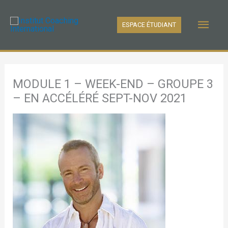
Aller
Men
au
ESPACE ÉTUDIANT
contenu
princ
MODULE 1 – WEEK-END – GROUPE 3
– EN ACCÉLÉRÉ SEPT-NOV 2021