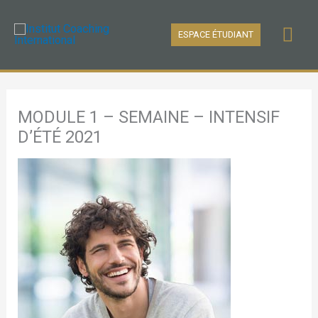
Aller
Men
au
ESPACE ÉTUDIANT
contenu
prin
MODULE 1 – SEMAINE – INTENSIF
D’ÉTÉ 2021