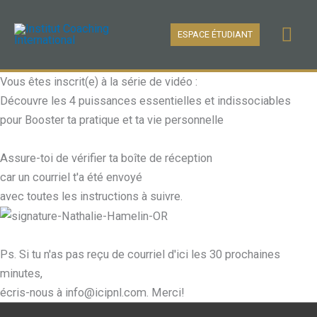
Aller
Men
au
ESPACE ÉTUDIANT
contenu
prin
Vous êtes inscrit(e) à la série de vidéo :
Découvre les 4 puissances essentielles et indissociables
pour Booster ta pratique et ta vie personnelle
Assure-toi de vérifier ta boîte de réception
car un courriel t'a été envoyé
avec toutes les instructions à suivre.
Ps. Si tu n'as pas reçu de courriel d'ici les 30 prochaines
minutes,
écris-nous à info@icipnl.com. Merci!