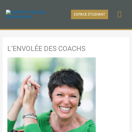
Aller
Men
au
ESPACE ÉTUDIANT
contenu
prin
L’ENVOLÉE DES COACHS