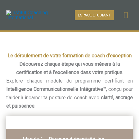
Aller
Men
au
ESPACE ÉTUDIANT
contenu
prin
Le déroulement de votre formation de coach d’exception
Découvrez chaque étape qui vous mènera à la
certification et à l’excellence dans votre pratique.
Explore chaque module du programme certifiant en
Intelligence Communicationnelle Intégrative™
, conçu pour
t’aider à incarner ta posture de coach avec
clarté, ancrage
et puissance
.