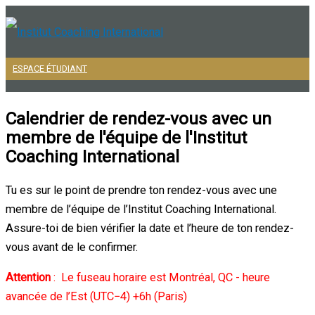
Aller
au
contenu
ESPACE ÉTUDIANT
Menu
principal
Calendrier de rendez-vous avec un
membre de l'équipe de l'Institut
Coaching International
Tu es sur le point de prendre ton rendez-vous avec une
membre de l’équipe de l’Institut Coaching International.
Assure-toi de bien vérifier la date et l’heure de ton rendez-
vous avant de le confirmer.
Attention
: Le fuseau horaire est Montréal, QC - heure
avancée de l’Est (UTC−4) +6h (Paris)