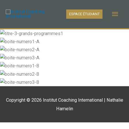
Aller
Men
au
ESPACE ÉTUDIANT
contenu
princ
Copyright © 2026
Institut Coaching International
| Nathalie
Hamelin